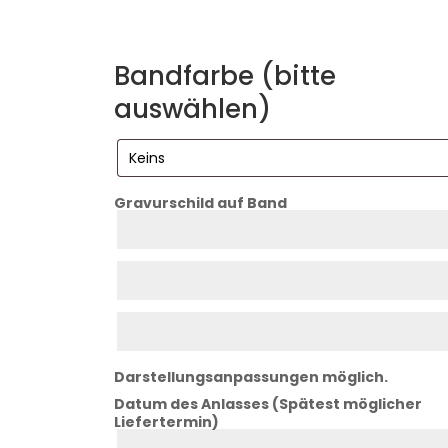
Bandfarbe (bitte
auswählen)
Gravurschild auf Band
Zeile
1
Zeile
2
Zeile
3
Darstellungsanpassungen möglich.
Datum des Anlasses (Spätest möglicher
Liefertermin)
Datum