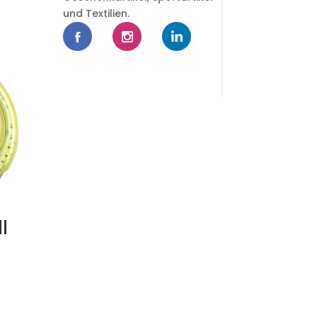
und Textilien.
l