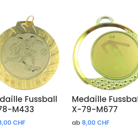
aille Fussball
Medaille Fussbal
78-M433
X-79-M677
8,00
CHF
ab
8,00
CHF