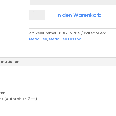
Anlass
Medaille
In den Warenkorb
Fussball
X-
87-
Artikelnummer:
X-87-M764
Kategorien:
M764
Medaillen
,
Medaillen Fussball
Menge
ormationen
ken
(Aufpreis Fr. 2.--)