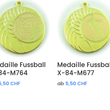
aille Fussball
Medaille Fussbal
84-M764
X-84-M677
5,50
CHF
ab
5,50
CHF