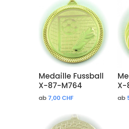
Medaille Fussball
Med
X-87-M764
X-
ab
7,00
CHF
ab