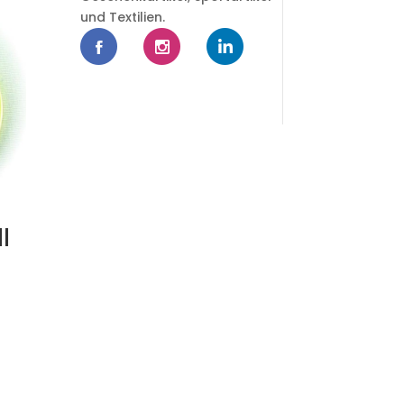
und Textilien.
l