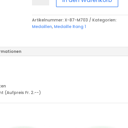
Rang
1
X-
Artikelnummer:
X-87-M703
Kategorien:
87-
Medaillen
,
Medaille Rang 1
M703
Menge
ormationen
ken
(Aufpreis Fr. 2.--)