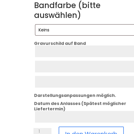
Bandfarbe (bitte
auswählen)
Gravurschild auf Band
Zeile
1
Zeile
2
Zeile
3
Darstellungsanpassungen möglich.
Datum des Anlasses (Spätest möglicher
Liefertermin)
Datum
Anlass
Medaille
In den Warenkorb