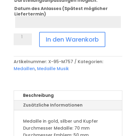
Darstellungsanpassungen möglich.
Datum des Anlasses (Spätest möglicher
Liefertermin)
Datum
Anlass
Medaille
In den Warenkorb
Musik
X-
95-
Artikelnummer:
X-95-M757
Kategorien:
M757
Medaillen
,
Medaille Musik
Menge
Beschreibung
Zusätzliche Informationen
Medaille in gold, silber und Kupfer
​Durchmesser Medaille: 70 mm
Durchmesser Emblem: 50 mm