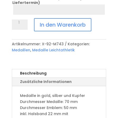
Liefertermin)
Datum
Anlass
Medaille
In den Warenkorb
Leichtathletik
X-
92-
Artikelnummer:
X-92-M743
Kategorien:
M743
Medaillen
,
Medaille Leichtathletik
Menge
Beschreibung
Zusätzliche Informationen
Medaille in gold, silber und Kupfer
​Durchmesser Medaille: 70 mm
Durchmesser Emblem: 50 mm
​inkl. Halsband 22 mm mit