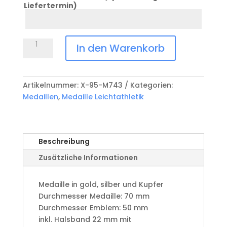
Liefertermin)
Datum
Anlass
Medaille
In den Warenkorb
Leichtathletik
X-
95-
Artikelnummer:
X-95-M743
Kategorien:
M743
Medaillen
,
Medaille Leichtathletik
Menge
Beschreibung
Zusätzliche Informationen
Medaille in gold, silber und Kupfer
​Durchmesser Medaille: 70 mm
Durchmesser Emblem: 50 mm
​inkl. Halsband 22 mm mit