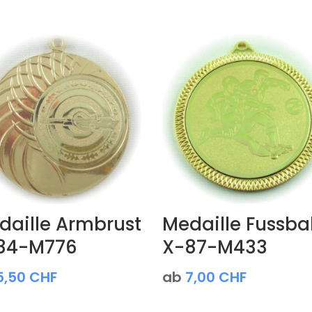
daille Armbrust
Medaille Fussbal
84-M776
X-87-M433
5,50
CHF
ab
7,00
CHF