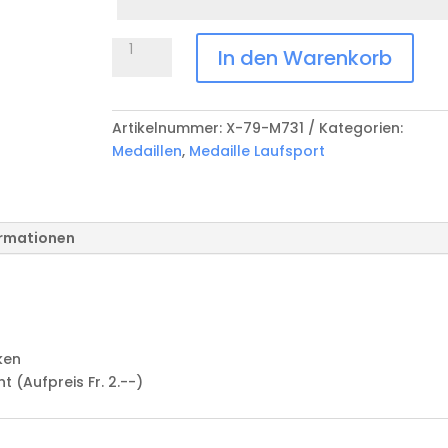
Anlass
Medaille
In den Warenkorb
Laufsport
X-
79-
Artikelnummer:
X-79-M731
Kategorien:
M731
Medaillen
,
Medaille Laufsport
Menge
ormationen
ken
(Aufpreis Fr. 2.--)