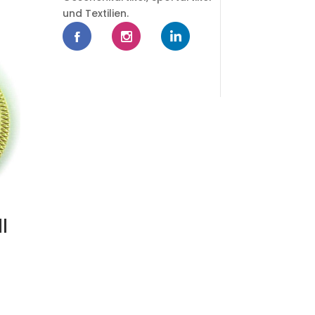
und Textilien.
l