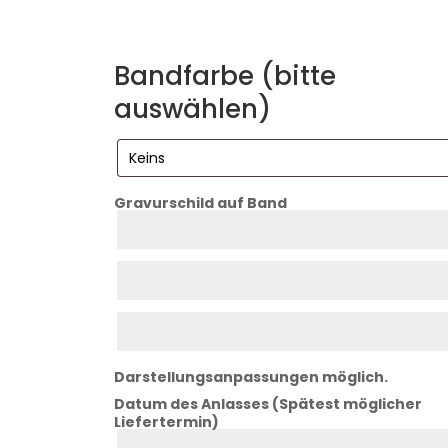
Bandfarbe (bitte
auswählen)
Gravurschild auf Band
Zeile
1
Zeile
2
Zeile
3
Darstellungsanpassungen möglich.
Datum des Anlasses (Spätest möglicher
Liefertermin)
Datum