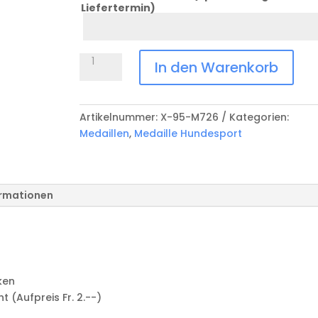
Liefertermin)
Datum
Anlass
Medaille
In den Warenkorb
Hundesport
X-
95-
Artikelnummer:
X-95-M726
Kategorien:
M726
Medaillen
,
Medaille Hundesport
Menge
ormationen
ken
(Aufpreis Fr. 2.--)