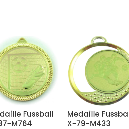
aille Fussball
Medaille Fussbal
87-M764
X-79-M433