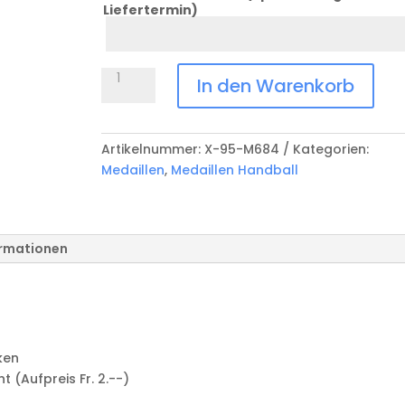
Liefertermin)
Datum
Anlass
Medaille
In den Warenkorb
Handball
X-
95-
Artikelnummer:
X-95-M684
Kategorien:
M684
Medaillen
,
Medaillen Handball
Menge
ormationen
ken
(Aufpreis Fr. 2.--)