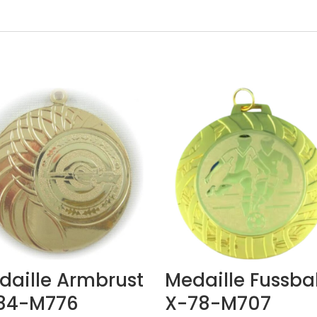
daille Armbrust
Medaille Fussbal
84-M776
X-78-M707