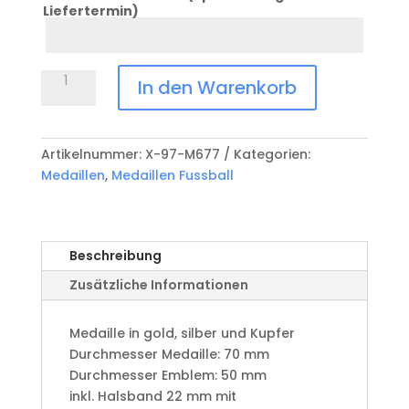
Liefertermin)
Datum
Anlass
Medaille
In den Warenkorb
Fussball
X-
97-
Artikelnummer:
X-97-M677
Kategorien:
M677
Medaillen
,
Medaillen Fussball
Menge
Beschreibung
Zusätzliche Informationen
Medaille in gold, silber und Kupfer
​Durchmesser Medaille: 70 mm
Durchmesser Emblem: 50 mm
​inkl. Halsband 22 mm mit