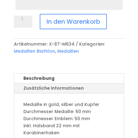
Datum
Anlass
Medaille
In den Warenkorb
Biathlon
X-
87-
Artikelnummer:
X-87-M634
Kategorien:
M634
Medaillen Biathlon
,
Medaillen
Menge
Beschreibung
Zusätzliche Informationen
Medaille in gold, silber und Kupfer
​Durchmesser Medaille: 60 mm
Durchmesser Emblem: 50 mm
​inkl. Halsband 22 mm mit
Karabinerhaken