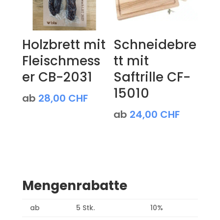
Holzbrett mit
Schneidebre
Fleischmess
tt mit
er CB-2031
Saftrille CF-
15010
ab
28,00
CHF
ab
24,00
CHF
Mengenrabatte
ab
5 Stk.
10%