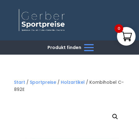
0
Start
/
Sportpreise
/
Holzartikel
/ Kombihobel C-
892E