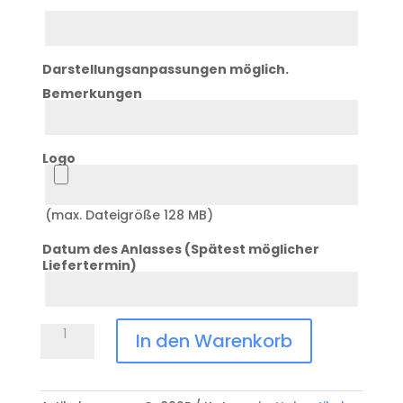
Zeile
3
Darstellungsanpassungen möglich.
Bemerkungen
Bemerkung
Logo
Logo
(max. Dateigröße 128 MB)
Datum des Anlasses (Spätest möglicher
Liefertermin)
Datum
Anlass
Kombihobel
In den Warenkorb
C-
892E
Menge