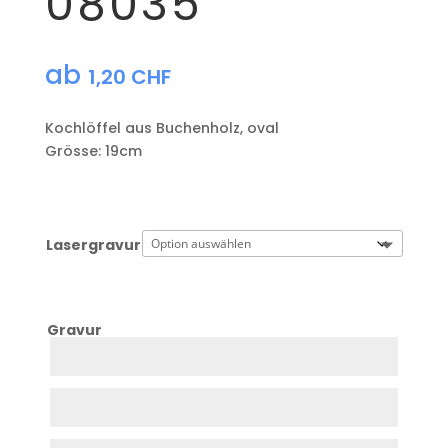
08035
ab
1,20
CHF
Kochlöffel aus Buchenholz, oval
Grösse: 19cm
Lasergravur
Gravur
Zeile
1
Zeile
2
Zeile