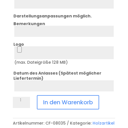
3
Darstellungsanpassungen möglich.
Bemerkungen
Bemerkung
Logo
Logo
(max. Dateigröße 128 MB)
Datum des Anlasses (Spätest möglicher
Liefertermin)
Datum
Anlass
Kochlöffel
In den Warenkorb
oval
CF-
08035
Artikelnummer:
CF-08035
Kategorie:
Holzartikel
Menge