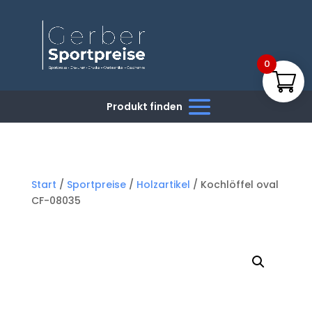
0
Start
/
Sportpreise
/
Holzartikel
/ Kochlöffel oval
CF-08035