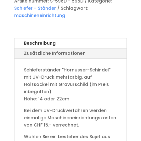
Artikelnummer:
S-596D - 595D
Kategorie:
mit
Schiefer - Ständer
Schlagwort:
UV-
maschineneinrichtung
Druck
S-
596D
-
Beschreibung
595D
Zusätzliche Informationen
Menge
Schieferständer "Hornusser-Schindel"
mit UV-Druck mehrfarbig, auf
Holzsockel mit Gravurschild (im Preis
inbegriffen)
Höhe: 14 oder 22cm
Bei dem UV-Druckverfahren werden
einmalige Maschineneinrichtungskosten
von CHF 15.- verrechnet.
Wählen Sie ein bestehendes Sujet aus