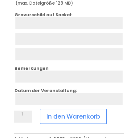
(max. Dateigröße 128 MB)
Gravurschild auf Sockel:
Zeile
1
Zeile
2
Zeile
3
Bemerkungen
Bemerkung
Datum der Veranstaltung:
Datum
Anlass
Hornusser-
In den Warenkorb
Schindel
Schiefer
geschliffen