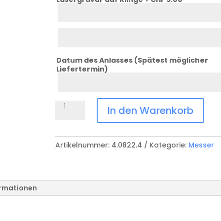
Klinge
Zeile
1
Klinge
Zeile
2
Datum des Anlasses (Spätest möglicher
Liefertermin)
Datum
Anlass
Gürteletui
In den Warenkorb
Menge
Artikelnummer:
4.0822.4
Kategorie:
Messer
ormationen