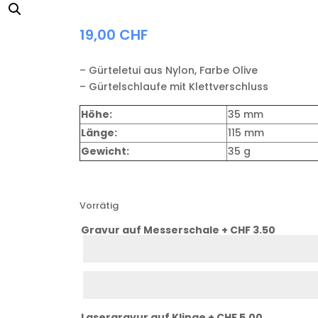
19,00
CHF
– Gürteletui aus Nylon, Farbe Olive
– Gürtelschlaufe mit Klettverschluss
Höhe:
35 mm
Länge:
115 mm
Gewicht:
35 g
Vorrätig
Gravur auf Messerschale + CHF 3.50
Schale
Zeile
1
Schale
Zeile
2
Lasergravur auf Klinge + CHF 5.00