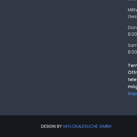
Mit
Ges
Don
8.00
Sam
8.00
Ter
Öff
tel
mög
Imp
DESIGN BY
MYLOKALESUCHE GMBH