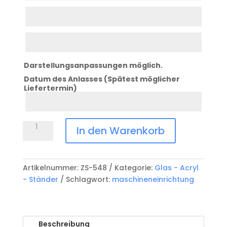
Zeile
2
Zeile
3
Darstellungsanpassungen möglich.
Datum des Anlasses (Spätest möglicher
Liefertermin)
Datum
Anlass
Glasständer
In den Warenkorb
Fussball
ZS-
548
Artikelnummer:
ZS-548
Kategorie:
Glas - Acryl
Menge
- Ständer
Schlagwort:
maschineneinrichtung
Beschreibung