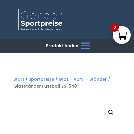
0
Start
/
Sportpreise
/
Glas - Acryl - Ständer
/
Glasständer Fussball ZS-548