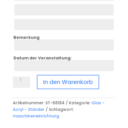
Zeile
7
Zeile
8
Bemerkung
Zeile
9
Datum der Veranstaltung:
Zeile
10
Glas-
In den Warenkorb
Holz
Award
ST-
Artikelnummer:
ST-68184
Kategorie:
Glas -
68184
Acryl - Ständer
Schlagwort:
Menge
maschineneinrichtung