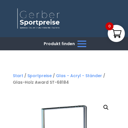
0
Start
/
Sportpreise
/
Glas - Acryl - Ständer
/
Glas-Holz Award ST-68184