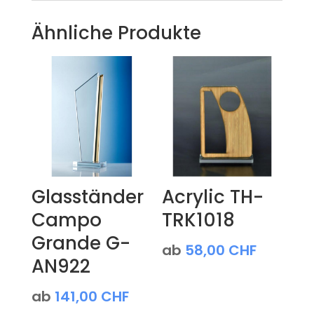
Ähnliche Produkte
Glasständer
Acrylic TH-
Campo
TRK1018
Grande G-
ab
58,00
CHF
AN922
ab
141,00
CHF