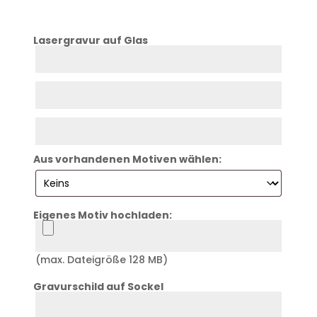
Lasergravur auf Glas
Zeile
1
Zeile
2
Zeile
3
Aus vorhandenen Motiven wählen:
Eigenes Motiv hochladen:
Logo
(max. Dateigröße 128 MB)
Gravurschild auf Sockel
Zeile
6