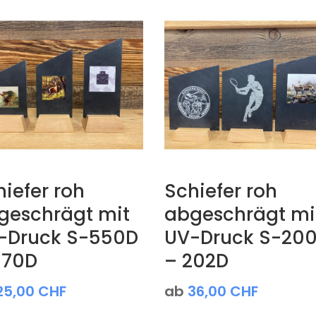
iefer roh
Schiefer roh
geschrägt mit
abgeschrägt mi
-Druck S-550D
UV-Druck S-20
570D
– 202D
25,00
CHF
ab
36,00
CHF