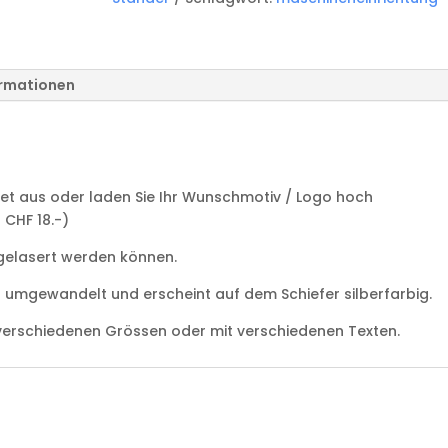
SV-
1177L
Menge
ormationen
r
et aus oder laden Sie Ihr Wunschmotiv / Logo hoch
 CHF 18.-)
 gelasert werden können.
s umgewandelt und erscheint auf dem Schiefer silberfarbig.
n verschiedenen Grössen oder mit verschiedenen Texten.