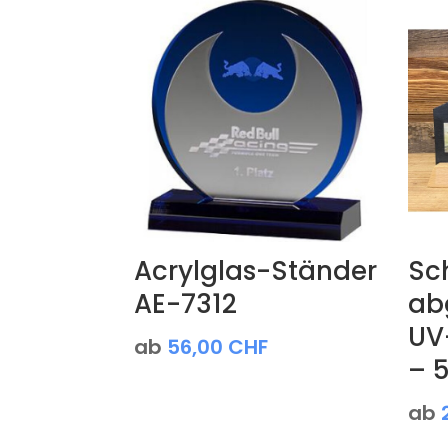
Acrylglas-Ständer
Sch
AE-7312
ab
UV
ab
56,00
CHF
– 
ab