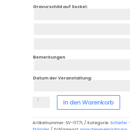
Gravurschild auf Sockel:
Zeile
1
Zeile
2
Zeile
3
Bemerkungen
Bemerkung
Datum der Veranstaltung:
Datum
Anlass
Flaschenhalter
In den Warenkorb
aus
Schiefer
mit
Artikelnummer:
SV-1177L
Kategorie:
Schiefer 
Lasergravur
Ständer
Schlagwort:
maschineneinrichtung