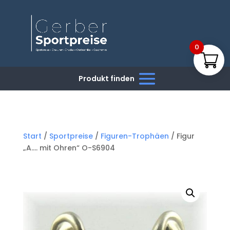
0
Start
/
Sportpreise
/
Figuren-Trophäen
/ Figur
„A…. mit Ohren“ O-S6904