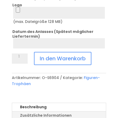
Logo
Logo
(max. Dateigröße 128 MB)
Datum des Anlasses (Spätest möglicher
Liefertermin)
Datum
Anlass
Figur
In den Warenkorb
"A....
mit
Ohren"
Artikelnummer:
O-S6904
Kategorie:
Figuren-
O-
Trophäen
S6904
Menge
Beschreibung
Zusätzliche Informationen