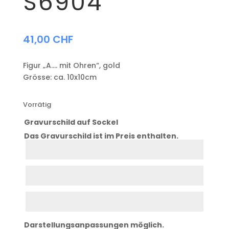
S6904
41,00
CHF
Figur „A…. mit Ohren“, gold
Grösse: ca. 10x10cm
Vorrätig
Gravurschild auf Sockel
Das Gravurschild ist im Preis enthalten.
Zeile
1
Zeile
2
Zeile
3
Darstellungsanpassungen möglich.