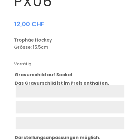
PX06
12,00
CHF
Trophäe Hockey
Grösse: 15.5cm
Vorrätig
Gravurschild auf Sockel
Das Gravurschild ist im Preis enthalten.
Zeile
1
Zeile
2
Zeile
3
Darstellungsanpassungen möglich.