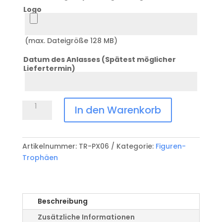
Logo
Logo
(max. Dateigröße 128 MB)
Datum des Anlasses (Spätest möglicher
Liefertermin)
Datum
Anlass
Trophäe
In den Warenkorb
Hockey
TR-
PX06
Artikelnummer:
TR-PX06
Kategorie:
Figuren-
Menge
Trophäen
Beschreibung
Zusätzliche Informationen