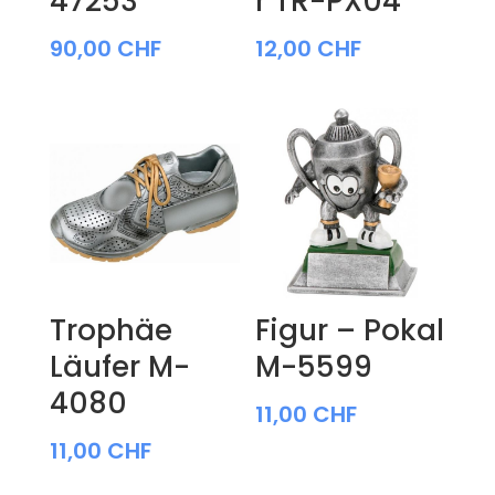
47253
r TR-PX04
90,00
CHF
12,00
CHF
Trophäe
Figur – Pokal
Läufer M-
M-5599
4080
11,00
CHF
11,00
CHF