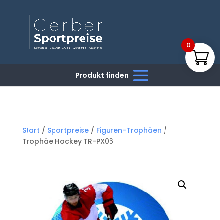
0
Start
/
Sportpreise
/
Figuren-Trophäen
/
Trophäe Hockey TR-PX06