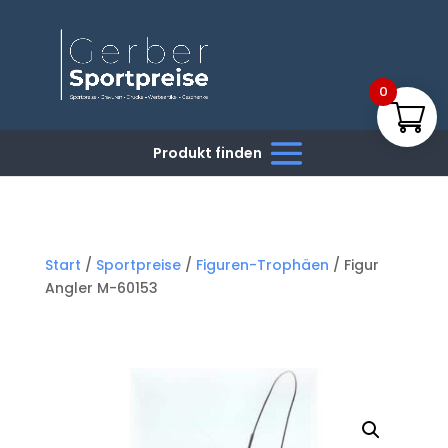
0
Start
/
Sportpreise
/
Figuren-Trophäen
/ Figur
Angler M-60153