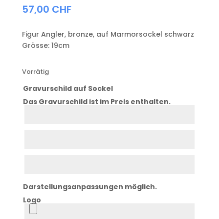
57,00
CHF
Figur Angler, bronze, auf Marmorsockel schwarz
Grösse: 19cm
Vorrätig
Gravurschild auf Sockel
Das Gravurschild ist im Preis enthalten.
Zeile
1
Zeile
2
Zeile
3
Darstellungsanpassungen möglich.
Logo
Logo