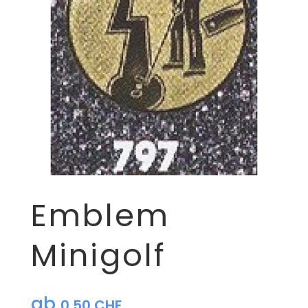
Emblem
Minigolf
ab
0,50
CHF