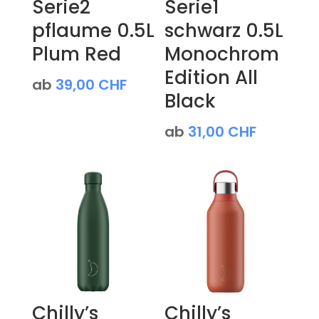
Serie2
Serie1
pflaume 0.5L
schwarz 0.5L
Plum Red
Monochrom
Edition All
ab
39,00
CHF
Black
ab
31,00
CHF
Chilly’s
Chilly’s