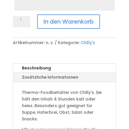
Zeile
5
Chilly's
In den Warenkorb
Thermobehälter
schwarz
0.5L
Artikelnummer:
n. v.
Kategorie:
Chilly’s
Monochrome
Edition
Menge
Beschreibung
Zusätzliche Informationen
Thermo-Foodbehälter von Chilly's. Sie
hält den Inhalt 4 Stunden kalt oder
heiss. Besonders gut geeignet für
Suppe, Haferbrei, Obst, Salat oder
Snacks.