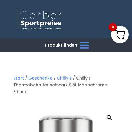
0
Start
/
Geschenke
/
Chilly’s
/ Chilly’s
Thermobehälter schwarz 0.5L Monochrome
Edition