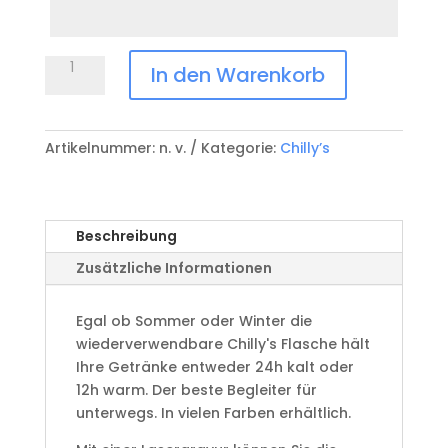
Zeile
5
Chilly's
In den Warenkorb
Serie1
grau
0.75L
Artikelnummer:
n. v.
Kategorie:
Chilly’s
Monochrom
Edition
All
Grey
Beschreibung
Menge
Zusätzliche Informationen
Egal ob Sommer oder Winter die
wiederverwendbare Chilly's Flasche hält
Ihre Getränke entweder 24h kalt oder
12h warm. Der beste Begleiter für
unterwegs. In vielen Farben erhältlich.