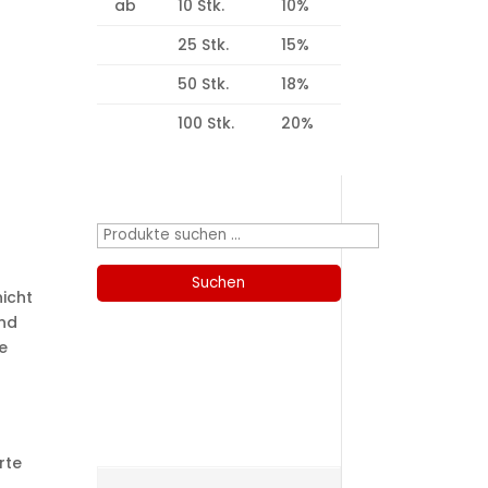
ab
10 Stk.
10%
25 Stk.
15%
50 Stk.
18%
100 Stk.
20%
Produktsuche
Suchen
nach:
Suchen
icht
and
e
Kategorien
rte