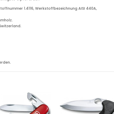
kstoffnummer 1.4116, Werkstoffbezeichnung AISI 440A,
umholz.
Switzerland.
erden.