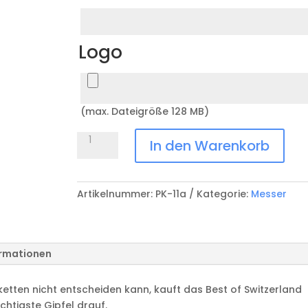
Logo
(max. Dateigröße 128 MB)
Brotmesser
In den Warenkorb
Best
of
Switzerland
Artikelnummer:
PK-11a
Kategorie:
Messer
PK-
11a
Menge
ormationen
etten nicht entscheiden kann, kauft das Best of Switzerland
chtigste Gipfel drauf.