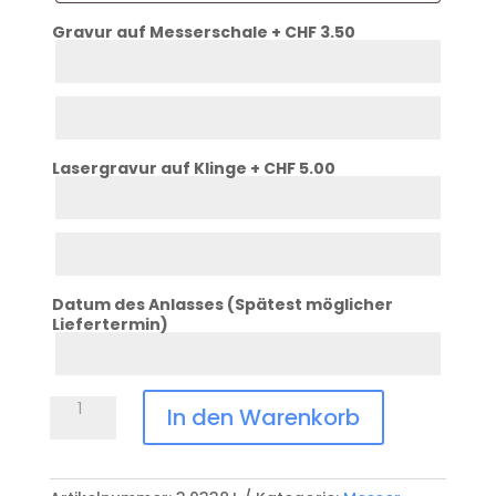
Gravur auf Messerschale + CHF 3.50
Schale
Zeile
1
Schale
Zeile
2
Lasergravur auf Klinge + CHF 5.00
Klinge
Zeile
1
Klinge
Zeile
2
Datum des Anlasses (Spätest möglicher
Liefertermin)
Datum
Anlass
Swiss
In den Warenkorb
Tool
X
Plus