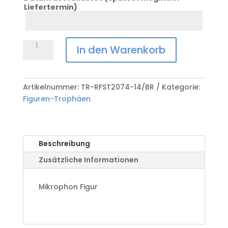
Liefertermin)
Datum
Anlass
Trophäe
In den Warenkorb
Mikrophon
TR-
RFST2074
Artikelnummer:
TR-RFST2074-14/BR
Kategorie:
Menge
Figuren-Trophäen
Beschreibung
Zusätzliche Informationen
Mikrophon Figur