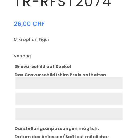
TR-RFST2074
26,00
CHF
Mikrophon Figur
Vorrätig
Gravurschild auf Sockel
Das Gravurschild ist im Preis enthalten.
Zeile
1
Zeile
2
Zeile
3
Darstellungsanpassungen möglich.
Datum des Anlasses (Spätest möglicher