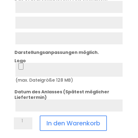
Zeile
1
Zeile
2
Zeile
3
Darstellungsanpassungen möglich.
Logo
Logo
(max. Dateigröße 128 MB)
Datum des Anlasses (Spätest möglicher
Liefertermin)
Datum
Anlass
Pokal
In den Warenkorb
6er-
Serie