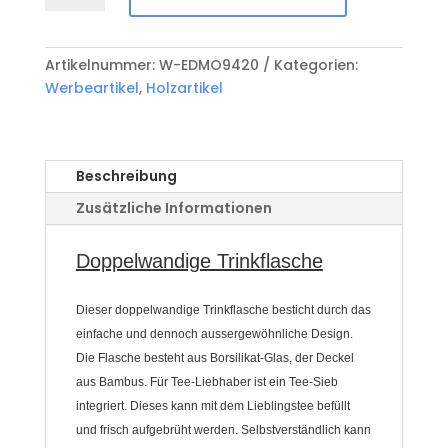
mit
Tee-
Sieb
Artikelnummer:
W-EDMO9420
Kategorien:
W-
Werbeartikel
,
Holzartikel
EDMO9420
Menge
Beschreibung
Zusätzliche Informationen
Doppelwandige Trinkflasche
Dieser doppelwandige Trinkflasche besticht durch das
einfache und dennoch aussergewöhnliche Design.
Die Flasche besteht aus Borsilikat-Glas, der Deckel
aus Bambus. Für Tee-Liebhaber ist ein Tee-Sieb
integriert. Dieses kann mit dem Lieblingstee befüllt
und frisch aufgebrüht werden. Selbstverständlich kann