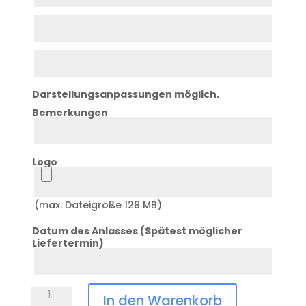
1
Zeile
2
Zeile
3
Darstellungsanpassungen möglich.
Bemerkungen
Bemerkung
Logo
Logo
(max. Dateigröße 128 MB)
Datum des Anlasses (Spätest möglicher
Liefertermin)
Datum
Anlass
Trinkflasche
In den Warenkorb