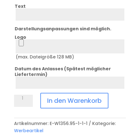
Text
Text
Darstellungsanpassungen sind möglich.
Logo
Logo
(max. Dateigröße 128 MB)
Datum des Anlasses (Spätest möglicher
Liefertermin)
Datum
Taschenmesser
In den Warenkorb
TREECK
E-
W6603.93
Artikelnummer:
E-W1356.95-1-1-1
Kategorie:
Menge
Werbeartikel