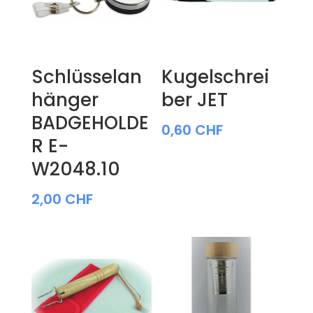
Schlüsselan
Kugelschrei
hänger
ber JET
BADGEHOLDE
0,60
CHF
R E-
W2048.10
2,00
CHF