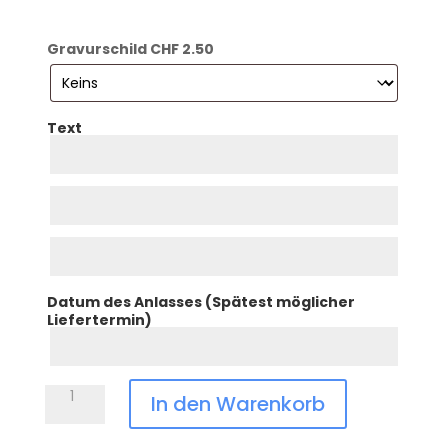
Gravurschild CHF 2.50
Text
Zeile
1
Zeile
2
Zeile
3
Datum des Anlasses (Spätest möglicher
Liefertermin)
Datum
Anlass
Souvenir-
In den Warenkorb
Treichel
mit