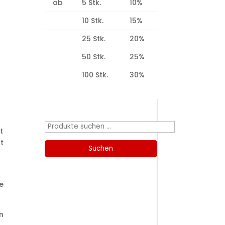
ab
5 Stk.
10%
10 Stk.
15%
25 Stk.
20%
50 Stk.
25%
100 Stk.
30%
Produktsuche
Suchen
t
nach:
at
Suchen
e
Kategorien
n