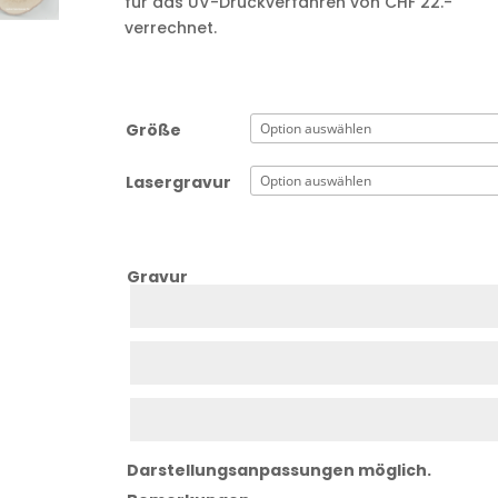
für das UV-Druckverfahren von CHF 22.-
verrechnet.
Größe
Lasergravur
Gravur
Zeile
1
Zeile
2
Zeile
3
Darstellungsanpassungen möglich.