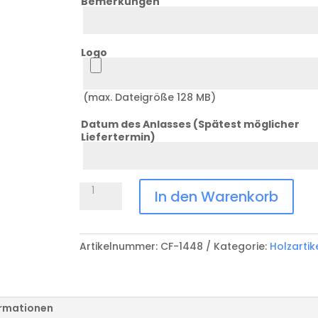
Bemerkungen
Bemerkung
Logo
Logo
(max. Dateigröße 128 MB)
Datum des Anlasses (Spätest möglicher
Liefertermin)
Datum
Anlass
Rindenscheibe
In den Warenkorb
Erle
rund
CF-
Artikelnummer:
CF-1448
Kategorie:
Holzartik
1448
Menge
ormationen