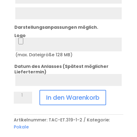
2
Zeile
3
Darstellungsanpassungen möglich.
Logo
Logo
(max. Dateigröße 128 MB)
Datum des Anlasses (Spätest möglicher
Liefertermin)
Datum
Anlass
Pokal
In den Warenkorb
ZS-
11920
Menge
Artikelnummer:
TAC-ET.319-1-2
Kategorie:
Pokale