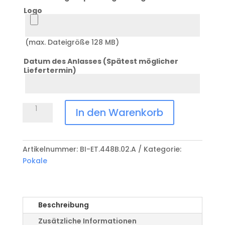
Logo
Logo
(max. Dateigröße 128 MB)
Datum des Anlasses (Spätest möglicher
Liefertermin)
Datum
Anlass
Pokal
In den Warenkorb
BI-
ET.448B.02.A
Menge
Artikelnummer:
BI-ET.448B.02.A
Kategorie:
Pokale
Beschreibung
Zusätzliche Informationen