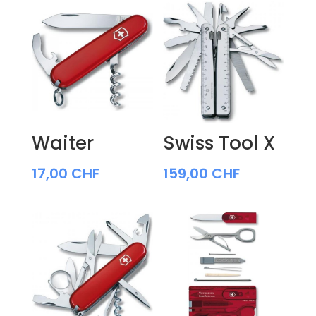
Waiter
Swiss Tool X
17,00
CHF
159,00
CHF