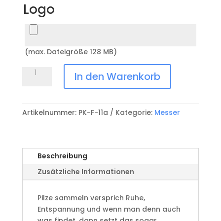
Logo
(max. Dateigröße 128 MB)
Pilzmesser
In den Warenkorb
Best
of
Switzerland
Artikelnummer:
PK-F-11a
Kategorie:
Messer
PK-
F-
11a
Menge
Beschreibung
Zusätzliche Informationen
Pilze sammeln versprich Ruhe,
Entspannung und wenn man denn auch
was findet, dann setzt das sogar