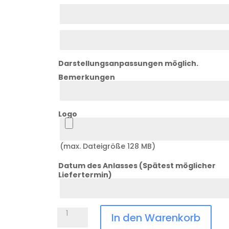
Zeile
2
Zeile
3
Darstellungsanpassungen möglich.
Bemerkungen
Bemerkung
Logo
Logo
(max. Dateigröße 128 MB)
Datum des Anlasses (Spätest möglicher
Liefertermin)
Datum
Anlass
Messerblock
In den Warenkorb
Victorinox