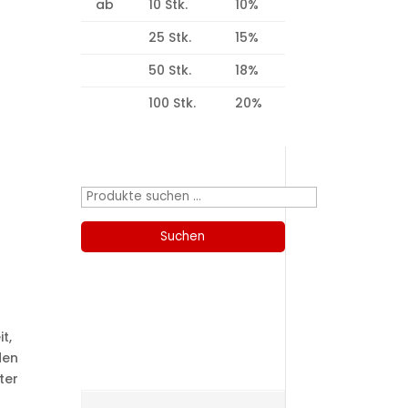
ab
10 Stk.
10%
25 Stk.
15%
50 Stk.
18%
100 Stk.
20%
Produktsuche
Suchen
nach:
Suchen
Kategorien
t,
den
ter