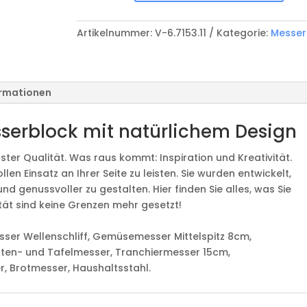
11-
teilig
Artikelnummer:
V-6.7153.11
Kategorie:
Messer
Menge
ormationen
sserblock mit natürlichem Design
ster Qualität. Was raus kommt: Inspiration und Kreativität.
llen Einsatz an Ihrer Seite zu leisten. Sie wurden entwickelt,
und genussvoller zu gestalten. Hier finden Sie alles, was Sie
ität sind keine Grenzen mehr gesetzt!
er Wellenschliff, Gemüsemesser Mittelspitz 8cm,
ten- und Tafelmesser, Tranchiermesser 15cm,
, Brotmesser, Haushaltsstahl.