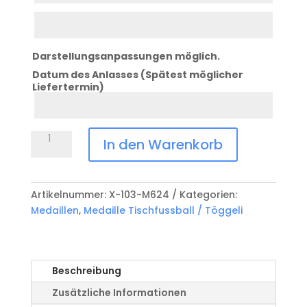
Zeile
3
Darstellungsanpassungen möglich.
Datum des Anlasses (Spätest möglicher
Liefertermin)
Datum
Anlass
Medaille
In den Warenkorb
Tischfussball
/
Töggeli
Artikelnummer:
X-103-M624
Kategorien:
X-
Medaillen
,
Medaille Tischfussball / Töggeli
103-
M624
Menge
Beschreibung
Zusätzliche Informationen