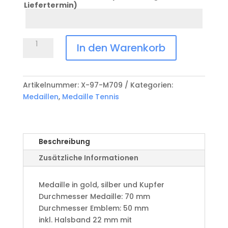
Liefertermin)
Datum
Anlass
Medaille
In den Warenkorb
Tennis
X-
97-
Artikelnummer:
X-97-M709
Kategorien:
M709
Medaillen
,
Medaille Tennis
Menge
Beschreibung
Zusätzliche Informationen
Medaille in gold, silber und Kupfer
​Durchmesser Medaille: 70 mm
Durchmesser Emblem: 50 mm
​inkl. Halsband 22 mm mit