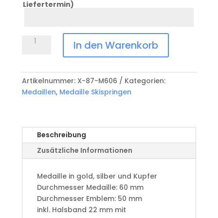
Liefertermin)
Datum
Anlass
Medaille
In den Warenkorb
Skispringen
X-
87-
Artikelnummer:
X-87-M606
Kategorien:
M606
Medaillen
,
Medaille Skispringen
Menge
Beschreibung
Zusätzliche Informationen
Medaille in gold, silber und Kupfer
​Durchmesser Medaille: 60 mm
Durchmesser Emblem: 50 mm
​inkl. Halsband 22 mm mit