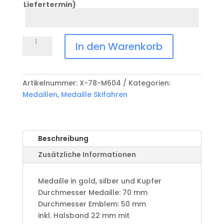
Liefertermin)
Datum
Anlass
Medaille
In den Warenkorb
Skifahren
X-
78-
Artikelnummer:
X-78-M604
Kategorien:
M604
Medaillen
,
Medaille Skifahren
Menge
Beschreibung
Zusätzliche Informationen
Medaille in gold, silber und Kupfer
​Durchmesser Medaille: 70 mm
Durchmesser Emblem: 50 mm
​inkl. Halsband 22 mm mit