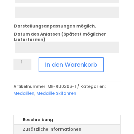
2
Zeile
3
Darstellungsanpassungen möglich.
Datum des Anlasses (Spätest möglicher
Liefertermin)
Datum
Anlass
Medaille
In den Warenkorb
Skifahren
ME-
RU0306-
Artikelnummer:
ME-RU0306-1
Kategorien:
1
Medaillen
,
Medaille Skifahren
Menge
Beschreibung
Zusätzliche Informationen