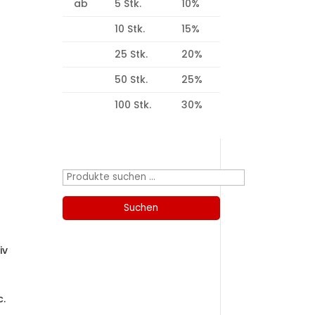
ab
5 Stk.
10%
10 Stk.
15%
25 Stk.
20%
50 Stk.
25%
100 Stk.
30%
Produktsuche
Suchen
nach:
Suchen
iv
Kategorien
c.