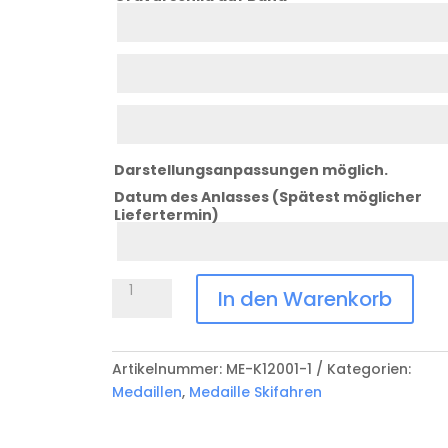
Zeile
1
Zeile
2
Zeile
3
Darstellungsanpassungen möglich.
Datum des Anlasses (Spätest möglicher
Liefertermin)
Datum
Anlass
Medaille
In den Warenkorb
Skifahren
Riesenslalom
ME-
Artikelnummer:
ME-K12001-1
Kategorien:
K12001-
Medaillen
,
Medaille Skifahren
1
Menge