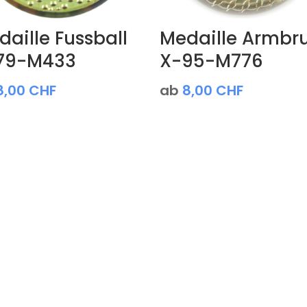
aille Fussball
Medaille Armbru
79-M433
X-95-M776
8,00
CHF
ab
8,00
CHF