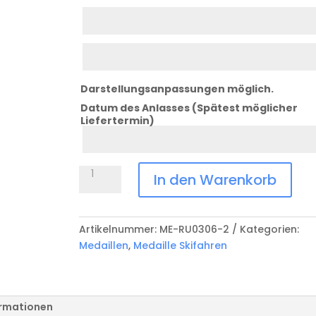
Zeile
2
Zeile
3
Darstellungsanpassungen möglich.
Datum des Anlasses (Spätest möglicher
Liefertermin)
Datum
Anlass
Medaille
In den Warenkorb
Skifahren
ME-
RU0306-
Artikelnummer:
ME-RU0306-2
Kategorien:
2
Medaillen
,
Medaille Skifahren
Menge
ormationen