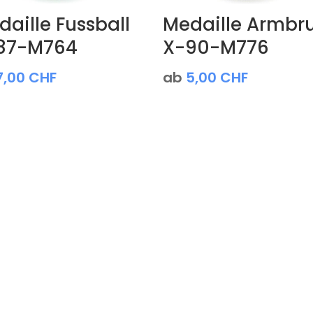
aille Fussball
Medaille Armbru
87-M764
X-90-M776
7,00
CHF
ab
5,00
CHF