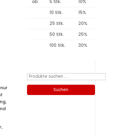
ab
5 Stk.
10%
-
10 Stk.
15%
25 Stk.
20%
50 Stk.
25%
100 Stk.
30%
Produktsuche
Suchen
nach:
 nur
Suchen
mt
ng,
and
Kategorien
r,