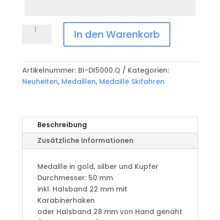
Datum
Anlass
Medaille
In den Warenkorb
Ski
geprägt
BI-
Artikelnummer:
BI-DI5000.Q
Kategorien:
DI5000.Q
Neuheiten
,
Medaillen
,
Medaille Skifahren
Menge
Beschreibung
Zusätzliche Informationen
Medaille in gold, silber und Kupfer
​Durchmesser: 50 mm
​inkl. Halsband 22 mm mit
Karabinerhaken
oder Halsband 28 mm von Hand genäht