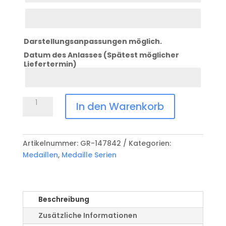
Zeile
3
Darstellungsanpassungen möglich.
Datum des Anlasses (Spätest möglicher
Liefertermin)
Datum
Anlass
Medaille
In den Warenkorb
Serie
Ballenberg
Menge
Artikelnummer:
GR-147842
Kategorien:
Medaillen
,
Medaille Serien
Beschreibung
Zusätzliche Informationen