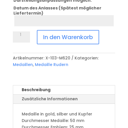
Darstellungsanpassungen möglich.
Datum des Anlasses (Spätest möglicher
Liefertermin)
Datum
Anlass
Medaille
In den Warenkorb
Rudern
X-
103-
Artikelnummer:
X-103-M620
Kategorien:
M620
Medaillen
,
Medaille Rudern
Menge
Beschreibung
Zusätzliche Informationen
Medaille in gold, silber und Kupfer
​Durchmesser Medaille: 50 mm
Durchmesser Emblem: 25 mm