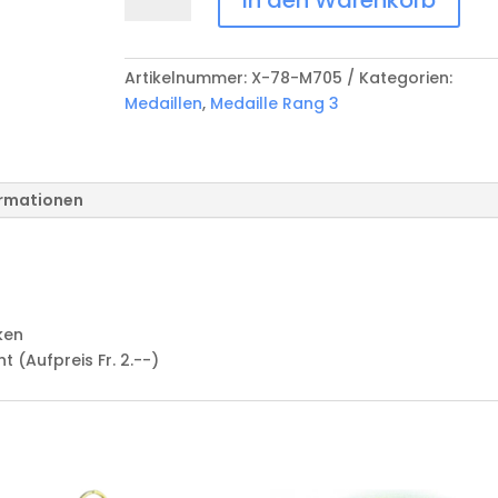
Rang
3
X-
Artikelnummer:
X-78-M705
Kategorien:
78-
Medaillen
,
Medaille Rang 3
M705
Menge
ormationen
ken
(Aufpreis Fr. 2.--)