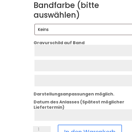
Bandfarbe (bitte
auswählen)
Gravurschild auf Band
Zeile
1
Zeile
2
Zeile
3
Darstellungsanpassungen möglich.
Datum des Anlasses (Spätest möglicher
Liefertermin)
Datum
Anlass
Medaille
In den Warenkorb