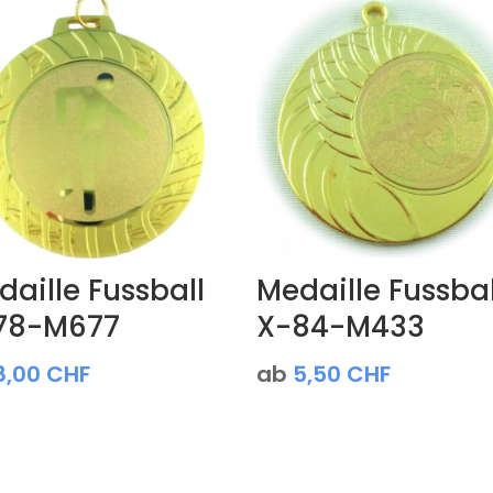
aille Fussball
Medaille Fussbal
78-M677
X-84-M433
8,00
CHF
ab
5,50
CHF