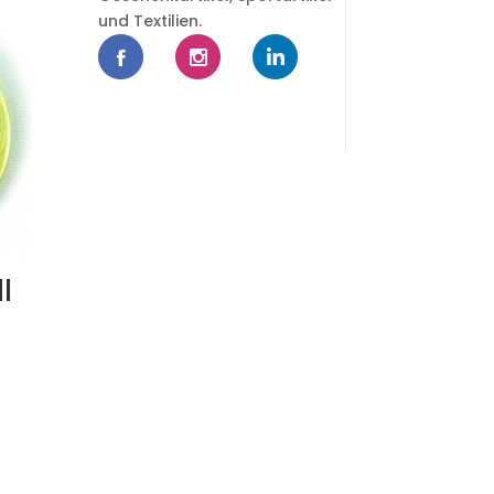
und Textilien.
l