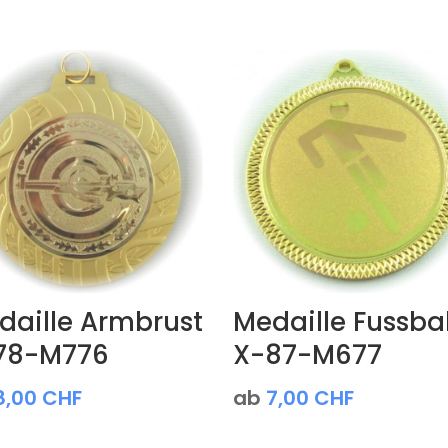
daille Armbrust
Medaille Fussbal
78-M776
X-87-M677
8,00
CHF
ab
7,00
CHF