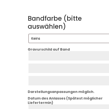
Bandfarbe (bitte
auswählen)
Gravurschild auf Band
Zeile
1
Zeile
2
Zeile
3
Darstellungsanpassungen möglich.
Datum des Anlasses (Spätest möglicher
Liefertermin)
Datum