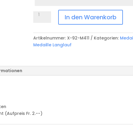
Anlass
Medaille
In den Warenkorb
Langlauf
X-
92-
Artikelnummer:
X-92-M411
Kategorien:
Medai
M411
Medaille Langlauf
Menge
ormationen
ken
(Aufpreis Fr. 2.--)