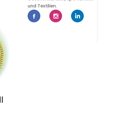
und Textilien.
l