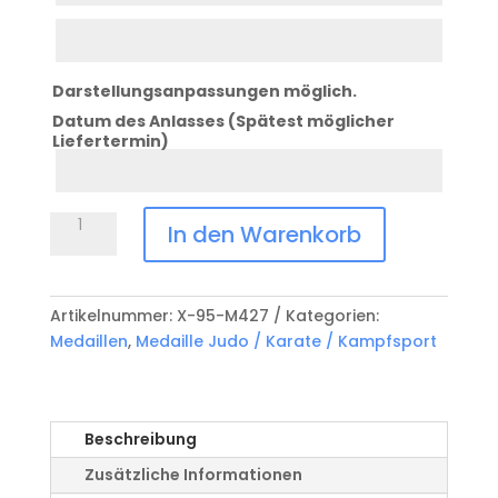
Zeile
3
Darstellungsanpassungen möglich.
Datum des Anlasses (Spätest möglicher
Liefertermin)
Datum
Anlass
Medaille
In den Warenkorb
Judo
/
Karate
Artikelnummer:
X-95-M427
Kategorien:
/
Medaillen
,
Medaille Judo / Karate / Kampfsport
Kampfsport
X-
95-
M427
Beschreibung
Menge
Zusätzliche Informationen