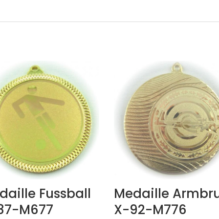
aille Fussball
Medaille Armbru
87-M677
X-92-M776