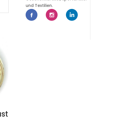
und Textilien.
st