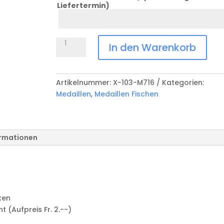
Liefertermin)
Datum
Anlass
Medaille
In den Warenkorb
Fischen
X-
103-
Artikelnummer:
X-103-M716
Kategorien:
M716
Medaillen
,
Medaillen Fischen
Menge
ormationen
ken
(Aufpreis Fr. 2.--)