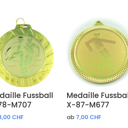
aille Fussball
Medaille Fussbal
78-M707
X-87-M677
8,00
CHF
ab
7,00
CHF