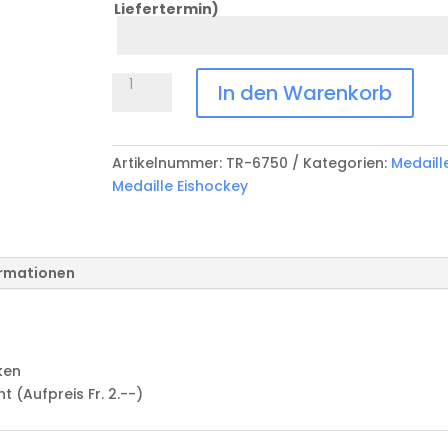
Liefertermin)
Datum
Anlass
Medaille
In den Warenkorb
Eishockey
geprägt
TR-
Artikelnummer:
TR-6750
Kategorien:
Medaill
6750
Medaille Eishockey
Menge
ormationen
ken
(Aufpreis Fr. 2.--)